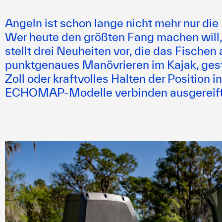
Angeln ist schon lange nicht mehr nur die
Wer heute den größten Fang machen will, 
stellt drei Neuheiten vor, die das Fische
punktgenaues Manövrieren im Kajak, gest
Zoll oder kraftvolles Halten der Position 
ECHOMAP-Modelle verbinden ausgereifte