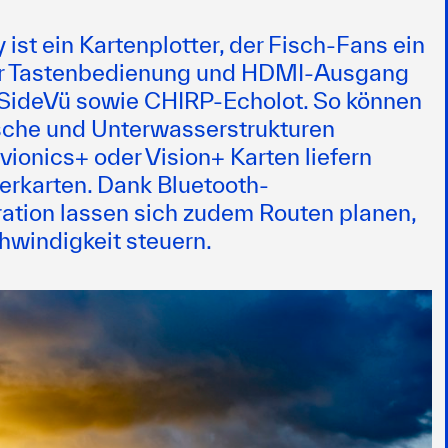
st ein Kartenplotter, der Fisch-Fans ein
her Tastenbedienung und HDMI-Ausgang
ü, SideVü sowie CHIRP-Echolot. So können
ische und Unterwasserstrukturen
ionics+ oder Vision+ Karten liefern
serkarten. Dank Bluetooth-
tion lassen sich zudem Routen planen,
windigkeit steuern.