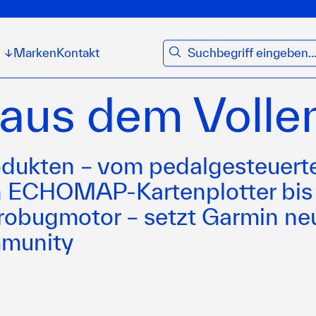
suchen
Marken
Kontakt
↓
 aus dem Volle
odukten – vom pedalgesteuert
n ECHOMAP-Kartenplotter bis
trobugmotor – setzt Garmin ne
mmunity