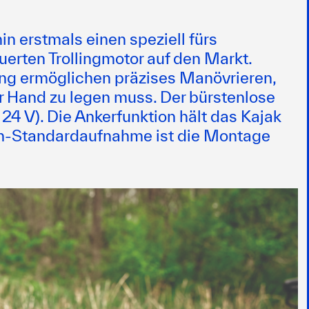
n erstmals einen speziell fürs
uerten Trollingmotor auf den Markt.
g ermöglichen präzises Manövrieren,
r Hand zu legen muss. Der bürstenlose
i 24 V). Die Ankerfunktion hält das Kajak
ch-Standardaufnahme ist die Montage