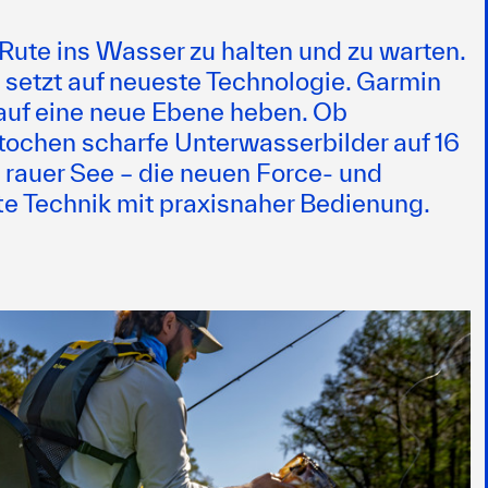
 Rute ins Wasser zu halten und zu warten.
setzt auf neueste Technologie. Garmin
n auf eine neue Ebene heben. Ob
ochen scharfe Unterwasserbilder auf 16
in rauer See – die neuen Force- und
 Technik mit praxisnaher Bedienung.