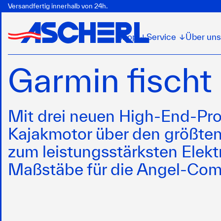
Versandfertig innerhalb von 24h.
Shop
Service
Über uns
↓
↓
Garmin fischt
Mit drei neuen High-End-Pr
Kajakmotor über den größte
zum leistungsstärksten Elek
Maßstäbe für die Angel-Co