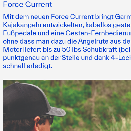
Force Current
Mit dem neuen Force Current bringt Garmi
Kajakangeln entwickelten, kabellos geste
Fußpedale und eine Gesten-Fernbedienun
ohne dass man dazu die Angelrute aus de
Motor liefert bis zu 50 lbs Schubkraft (be
punktgenau an der Stelle und dank 4-Lo
schnell erledigt.