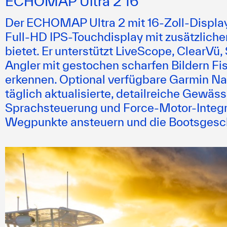
ECHOMAP Ultra 2 16“
Der ECHOMAP Ultra 2 mit 16-Zoll-Display i
Full-HD IPS-Touchdisplay mit zusätzlic
bietet. Er unterstützt LiveScope, ClearV
Angler mit gestochen scharfen Bildern F
erkennen. Optional verfügbare Garmin Nav
täglich aktualisierte, detailreiche Gewäs
Sprachsteuerung und Force-Motor-Integra
Wegpunkte ansteuern und die Bootsgesch