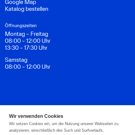
Google Map
Katalog bestellen
Öffnungszeiten
Montag – Freitag
08:00 – 12:00 Uhr
13:30 – 17:30 Uhr
Samstag
08:00 – 12:00 Uhr
Zahlungsarten
Wir verwenden Cookies
Wir setzen Cookies ein, um die Nutzung unserer Webseiten zu
analysieren, einschließlich des Such und Surfverlaufs,