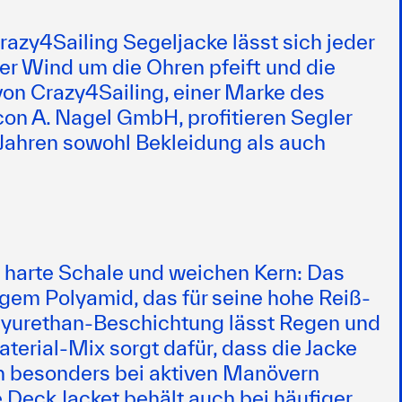
azy4Sailing Segeljacke lässt sich jeder
er Wind um die Ohren pfeift und die
 von Crazy4Sailing, einer Marke des
con A. Nagel GmbH
, profitieren Segler
r Jahren sowohl Bekleidung als auch
e harte Schale und weichen Kern: Das
gem Polyamid, das für seine hohe Reiß-
olyurethan-Beschichtung lässt Regen und
terial-Mix sorgt dafür, dass die Jacke
sich besonders bei aktiven Manövern
e Deck Jacket behält auch bei häufiger