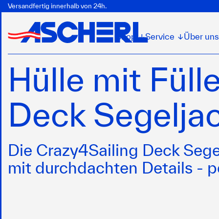
Versandfertig innerhalb von 24h.
Shop
Service
Über uns
↓
↓
Hülle mit Füll
Deck Segelja
Die Crazy4Sailing Deck Segel
mit durchdachten Details - p