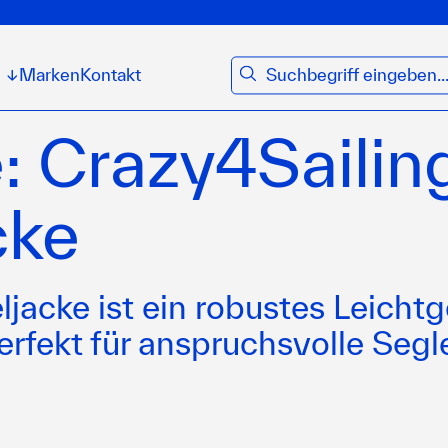
suchen
Marken
Kontakt
↓
e: Crazy4Sailin
cke
jacke ist ein robustes Leicht
erfekt für anspruchsvolle Segl