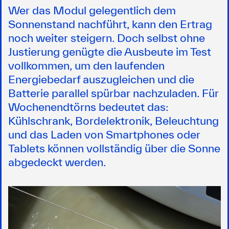
Wer das Modul gelegentlich dem
Sonnenstand nachführt, kann den Ertrag
noch weiter steigern. Doch selbst ohne
Justierung genügte die Ausbeute im Test
vollkommen, um den laufenden
Energiebedarf auszugleichen und die
Batterie parallel spürbar nachzuladen. Für
Wochenendtörns bedeutet das:
Kühlschrank, Bordelektronik, Beleuchtung
und das Laden von Smartphones oder
Tablets können vollständig über die Sonne
abgedeckt werden.