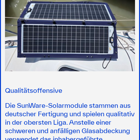
Qualitätsoffensive
Die SunWare-Solarmodule stammen aus
deutscher Fertigung und spielen qualitativ
in der obersten Liga. Anstelle einer
schweren und anfälligen Glasabdeckung
verwendet das inhabergeführte