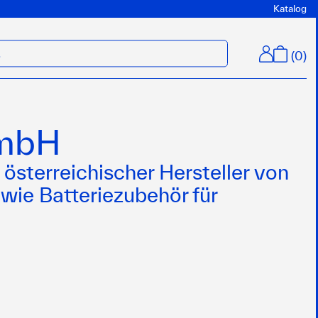
Katalog
(
0
)
M
GmbH
 österreichischer Hersteller von
owie Batteriezubehör für