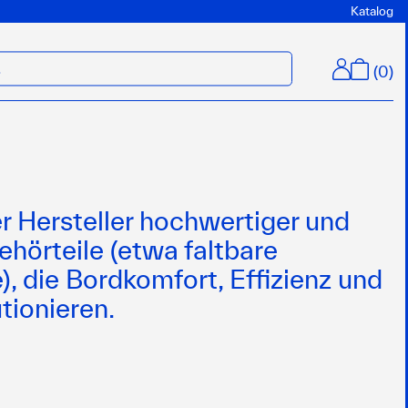
Katalog
(
0
)
M
er Hersteller hochwertiger und
ehörteile (etwa faltbare
, die Bordkomfort, Effizienz und
tionieren.