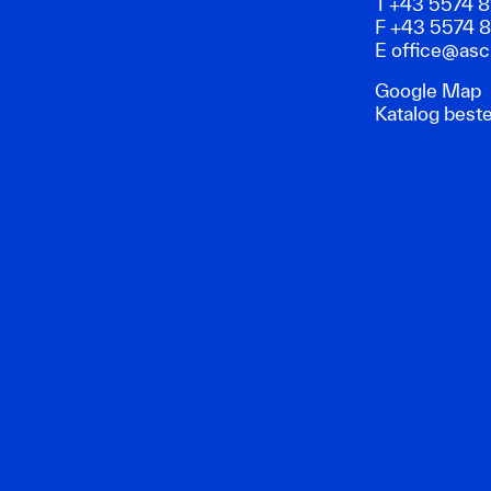
T +43 5574 
F +43 5574 
E
office@asch
Google Map
Katalog beste