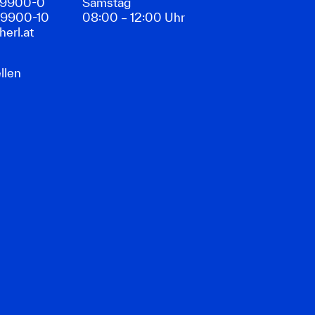
89900-0
Samstag
89900-10
08:00 – 12:00 Uhr
erl.at
llen