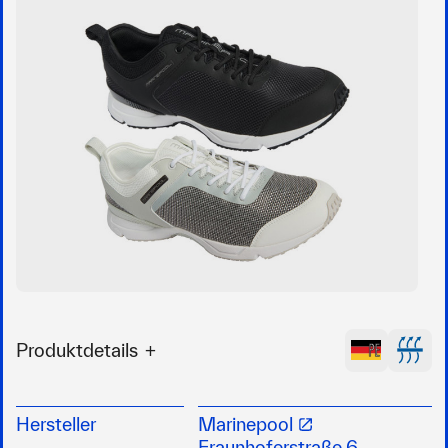
Produktdetails
RID Deck Schuh - der funktionale
Segelsneaker von Marinepool
Hersteller
Marinepool
das synthetische Gewebe bietet in
Fraunhoferstraße 6