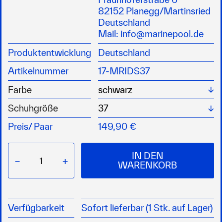
Kombination mit einer speziellen abriebfesten
82152 Planegg/Martinsried
VIBRAM®-Gummisohle auch in extremen
Deutschland
Situationen optimalen Halt auf dem Deck
Mail:
info@marinepool.de
darüber hinaus bietet eine abriebfeste Spitze
Produktentwicklung
Deutschland
optimalen Schutz der Zehen
zusammen mit der superschnell trocknenden
Artikelnummer
17-MRIDS37
Außenmikrofaser aus atmungsaktivem Stoff
wirkt der Schuh antibakteriell und
Wä
Farbe
geruchsneutral
Wä
Schuhgröße
darüber hinaus hat der Funktionsschuh eine
optimale Passform
Preis/
Paar
149,90 €
IN DEN
−
+
WARENKORB
Verfügbarkeit
Sofort lieferbar (1 Stk. auf Lager)