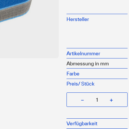
Aus geschlossenzellige
witterungsbeständig
Hersteller
mit Befestigungslöchern
auch verwendbar als Sit
Artikelnummer
Abmessung in mm
Farbe
Preis/
Stück
−
+
Verfügbarkeit