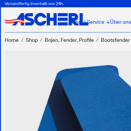
Versandfertig innerhalb von 24h.
Shop
Service
Über uns
↓
↓
Home
Shop
Bojen, Fender, Profile
Bootsfender