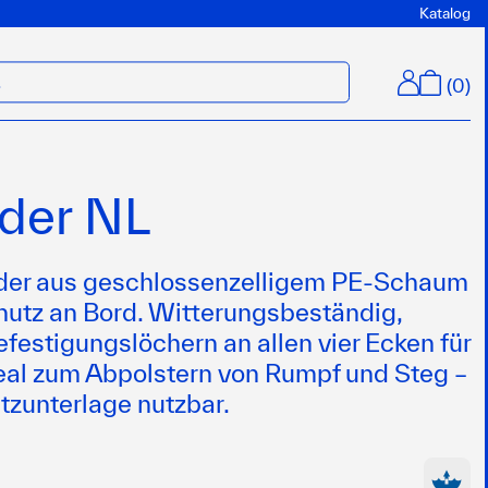
Katalog
(
0
)
M
nder NL
nder aus geschlossenzelligem PE-Schaum
hutz an Bord. Witterungsbeständig,
efestigungslöchern an allen vier Ecken für
deal zum Abpolstern von Rumpf und Steg –
itzunterlage nutzbar.