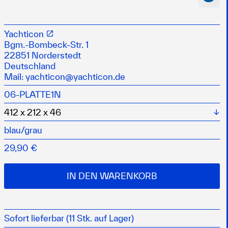
m PE-Schaum gefertigt
Yachticon
 an allen vier Ecken
Bgm.-Bombeck-Str. 1
zunterlage
22851 Norderstedt
Deutschland
Mail:
yachticon@yachticon.de
06-PLATTE1N
Wä
blau/grau
29,90 €
IN DEN WARENKORB
Sofort lieferbar (11 Stk. auf Lager)