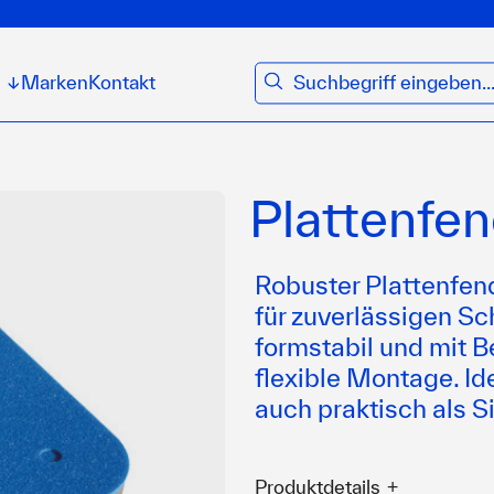
suchen
Marken
Kontakt
↓
Plattenfe
Robuster Plattenfe
für zuverlässigen Sc
formstabil und mit B
flexible Montage. I
auch praktisch als S
Produktdetails