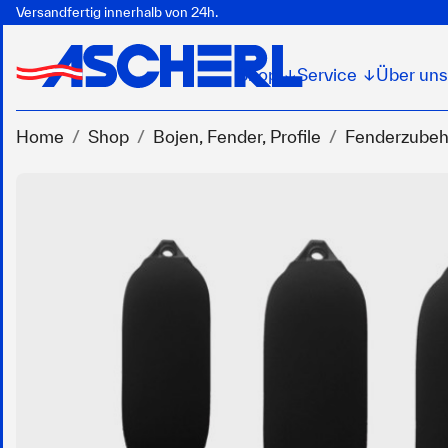
Versandfertig innerhalb von 24h.
Shop
Service
Über uns
↓
↓
Home
Shop
Bojen, Fender, Profile
Fenderzubeh