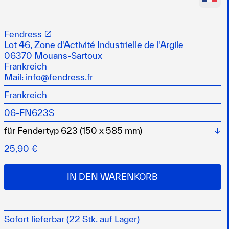
 Neopren-Fenderüberzügen eine Alternative zu den
Fendress
Lot 46, Zone d'Activité Industrielle de l'Argile
06370 Mouans-Sartoux
Frankreich
Mail:
info@fendress.fr
Frankreich
06-FN623S
Wä
25,90 €
IN DEN WARENKORB
Sofort lieferbar (22 Stk. auf Lager)