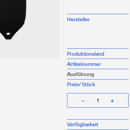
Fendress bietet mit den
Acrylüberzügen
Hersteller
wasserdicht
2 mm dick
Farbe: schwarz
Produktionsland
Artikelnummer
Ausführung
Preis/
Stück
−
+
Verfügbarkeit