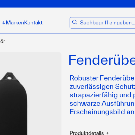
suchen
Marken
Kontakt
↓
ör
Fenderübe
Robuster Fenderübe
zuverlässigen Schut
strapazierfähig und
schwarze Ausführung
Erscheinungsbild an 
Produktdetails