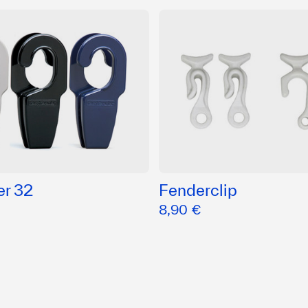
er 32
Fenderclip
8,90 €