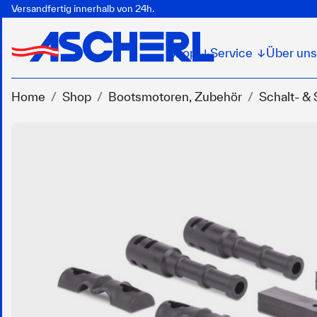
Versandfertig innerhalb von 24h.
Shop
Service
Über uns
↓
↓
Home
Shop
Bootsmotoren, Zubehör
Schalt- &