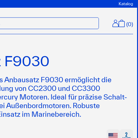
Katalog
(
0
)
M
z F9030
ns Anbausatz F9030 ermöglicht die
ndung von CC2300 und CC3300
cury Motoren. Ideal für präzise Schalt-
ei Außenbordmotoren. Robuste
Einsatz im Marinebereich.