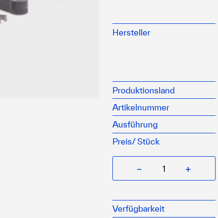
Passend für CC2300 u
Zur Verbindung mit Me
Hersteller
Robuste und langlebige 
Produktionsland
Artikelnummer
Ausführung
Preis/
Stück
−
+
Verfügbarkeit