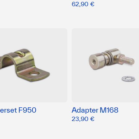
62,90 €
terset F950
Adapter M168
23,90 €