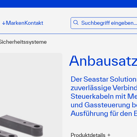
suchen
Marken
Kontakt
↓
 Sicherheitssysteme
Anbausat
Der Seastar Solutio
zuverlässige Verbi
Steuerkabeln mit Mer
und Gassteuerung b
Ausführung für den 
Produktdetails