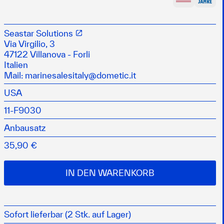
nd CC3300 Steuerkabel
rcury Außenbordmotoren
Seastar Solutions
Ausführung für den Marineeinsatz
Via Virgilio, 3
47122 Villanova - Forli
Italien
Mail:
marinesalesitaly@dometic.it
USA
11-F9030
Anbausatz
35,90 €
IN DEN WARENKORB
Sofort lieferbar (2 Stk. auf Lager)