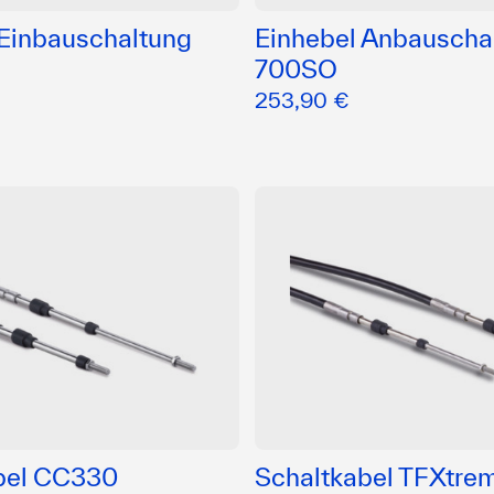
 Einbauschaltung
Einhebel Anbauscha
700SO
253,90 €
bel CC330
Schaltkabel TFXtr