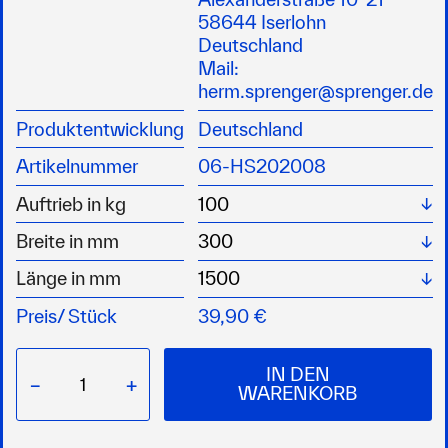
mit Logo-Aufdruck „SPRENGER“
58644 Iserlohn
Deutschland
Mail:
herm.sprenger@sprenger.de
Produktentwicklung
Deutschland
Artikelnummer
06-HS202008
Wä
Auftrieb in kg
W
Breite in mm
W
Länge in mm
Preis/
Stück
39,90 €
IN DEN
−
+
WARENKORB