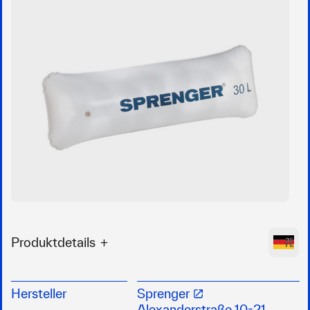
Produktdetails
Aus doppelter PVC-Folie
zylinderförmige Ausführung
Hersteller
Sprenger
weiß
Alexanderstraße 10-21