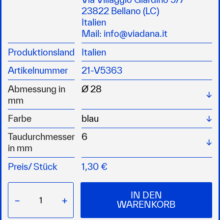
23822 Bellano (LC)
Italien
Mail:
info@viadana.it
Produktionsland
Italien
Artikelnummer
21-V5363
W
Abmessung in
mm
Wä
Farbe
Wä
Taudurchmesser
in mm
Preis/
Stück
1,30 €
IN DEN
−
+
WARENKORB