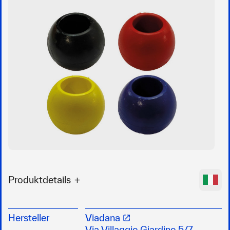
Produktdetails
Die Stopperkugel wird am Tau eingeknotet
verhindert das Ausfädeln von Trimmleinen und
Hersteller
Viadana
Fallen
Via Villaggio Giardino 5/7