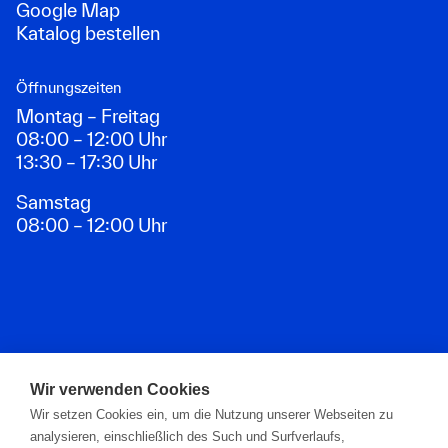
Google Map
Katalog bestellen
Öffnungszeiten
Montag – Freitag
08:00 – 12:00 Uhr
13:30 – 17:30 Uhr
Samstag
08:00 – 12:00 Uhr
Zahlungsarten
Wir verwenden Cookies
Wir setzen Cookies ein, um die Nutzung unserer Webseiten zu
analysieren, einschließlich des Such und Surfverlaufs,