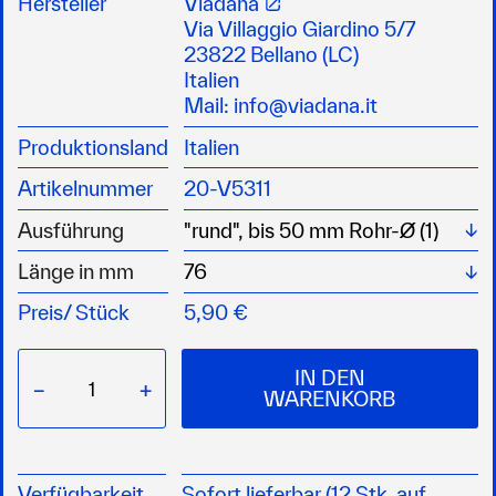
Hersteller
Viadana
ideal für Großschot oder Niederholer
Via Villaggio Giardino 5/7
23822 Bellano (LC)
Italien
Mail:
info@viadana.it
Produktionsland
Italien
Artikelnummer
20-V5311
Wä
Ausführung
Wä
Länge in mm
Preis/
Stück
5,90 €
IN DEN
−
+
WARENKORB
Verfügbarkeit
Sofort lieferbar (12 Stk. auf