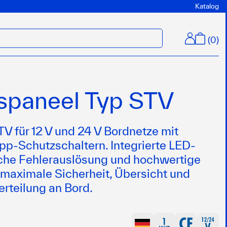
Katalog
(
0
)
M
spaneel Typ STV
V für 12 V und 24 V Bordnetze mit
pp-Schutzschaltern. Integrierte LED-
sche Fehlerauslösung und hochwertige
 maximale Sicherheit, Übersicht und
rteilung an Bord.