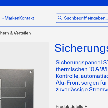
suchen
Marken
Kontakt
↓
chern & Verteilen
Sicherung
Sicherungspaneel ST
thermischen 10 A Wi
Kontrolle, automati
Alu-Front sorgen für
zuverlässige Stromve
Produktdetails