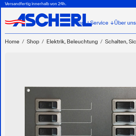
Versandfertig innerhalb von 24h.
Shop
Service
Über uns
↓
↓
Home
Shop
Elektrik, Beleuchtung
Schalten, Si