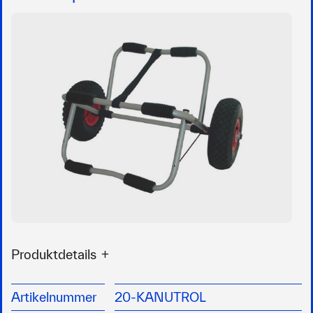
Produktdetails
Platzsparend zerlegbares Universalmodell
für alle Kanus, Kajaks und Faltboote
Artikelnummer
20-KANUTROL
aus Aluminium