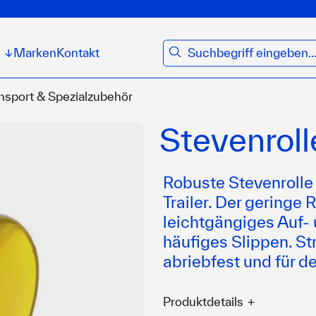
suchen
Marken
Kontakt
↓
nsport & Spezialzubehör
Stevenrol
Robuste Stevenrolle
Trailer. Der geringe
leichtgängiges Auf- 
häufiges Slippen. St
abriebfest und für d
Produktdetails