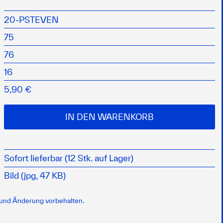
nk geringem Rollwiderstands
ippen
20-PSTEVEN
75
76
16
5,90 €
IN DEN WARENKORB
Sofort lieferbar (12 Stk. auf Lager)
Bild (jpg, 47 KB)
 und Änderung vorbehalten.