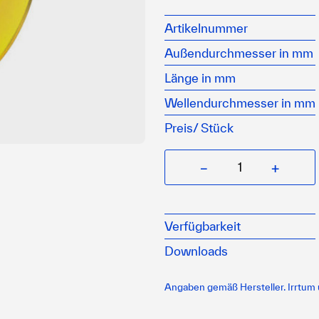
Extrem leichtgängig, da
ideal für dauerhaftes Sl
Artikelnummer
aus Polyurethan
Außendurchmesser in mm
Länge in mm
Wellendurchmesser in mm
Preis/
Stück
−
+
Verfügbarkeit
Downloads
Angaben gemäß Hersteller. Irrtum