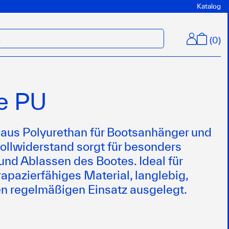
Katalog
(
0
)
M
le PU
 aus Polyurethan für Bootsanhänger und
 Rollwiderstand sorgt für besonders
und Ablassen des Bootes. Ideal für
rapazierfähiges Material, langlebig,
en regelmäßigen Einsatz ausgelegt.