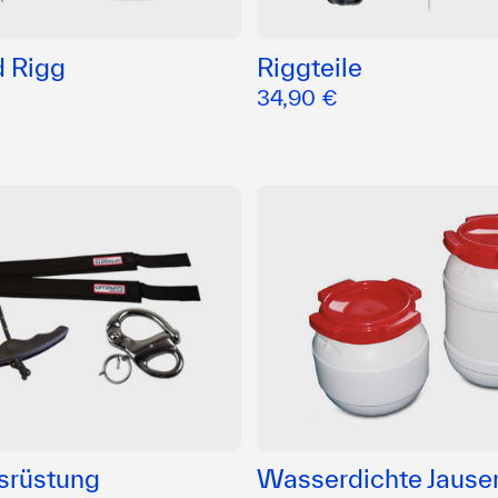
d Rigg
Riggteile
34,90 €
srüstung
Wasserdichte Jause