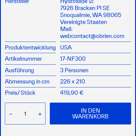
Hersteller
Hydroslide
perfekten Halt
7926 Bracken Pl SE
stabilisierende Seitenflügel sorgen für optimale
Snoqualmie, WA 98065
Stabilität in den Kurven
Vereinigte Staaten
Mail:
webcontact@obrien.com
Produktentwicklung
USA
Artikelnummer
17-NF300
Ausführung
3 Personen
Abmessung in cm
226 x 210
Preis/
Stück
419,90 €
IN DEN
−
+
WARENKORB