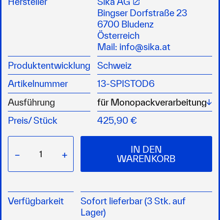
Hersteller
Sika AG
aus Metall
Bingser Dorfstraße 23
6700 Bludenz
Österreich
Mail:
info@sika.at
Produktentwicklung
Schweiz
Artikelnummer
13-SPISTOD6
Wä
Ausführung
Preis/
Stück
425,90 €
IN DEN
−
+
WARENKORB
Verfügbarkeit
Sofort lieferbar (3 Stk. auf
Lager)