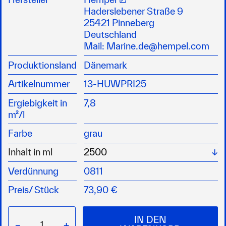
der Primer enthält Aluminiumflakes
Haderslebener Straße 9
speziell als Grundierung im Unterwasserbereich
25421 Pinneberg
für alle Bootsbauuntergründe inklusive des
Deutschland
Kiels
Mail:
Marine.de@hempel.com
als Haftvermittler und Sperrgrund bei einem
Produktionsland
Dänemark
Antifoulingauftrag oder -wechsel
ACHTUNG: H226, H317, H336, H373, H412
Artikelnummer
13-HUWPRI25
Ergiebigkeit in
7,8
m²/l
Farbe
grau
Wä
Inhalt in ml
Verdünnung
0811
Preis/
Stück
73,90 €
IN DEN
−
+