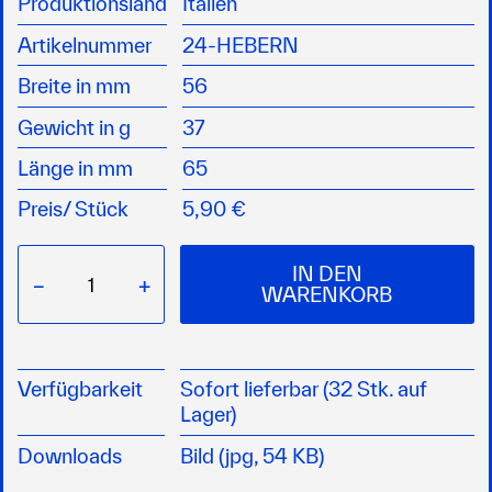
Produktionsland
Italien
geschlossen hält
Artikelnummer
24-HEBERN
Montagebohrungen 4 mm für
Senkkopfschraube
Breite in mm
56
Gewicht in g
37
Länge in mm
65
Preis/
Stück
5,90 €
IN DEN
−
+
WARENKORB
Verfügbarkeit
Sofort lieferbar (32 Stk. auf
Lager)
Downloads
Bild (jpg, 54 KB)