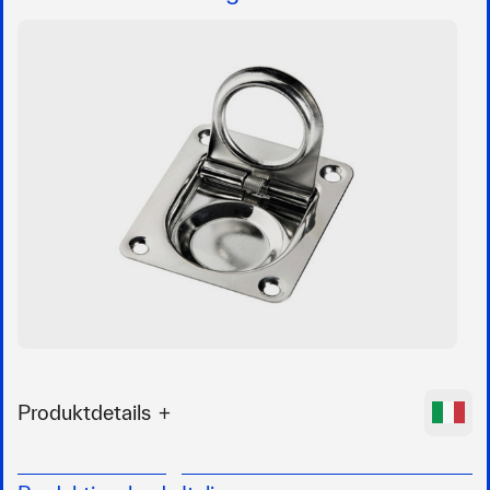
Produktdetails
Lukenheber aus Niro
mit Feder der die „Ringklappe“ (Ø 26 mm)