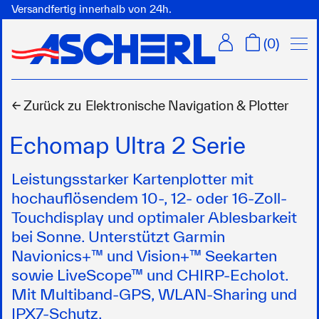
Versandfertig innerhalb von 24h.
Menü
(
0
)
← Zurück zu
Elektronische Navigation & Plotter
Echomap Ultra 2 Serie
Leistungsstarker Kartenplotter mit
hochauflösendem 10-, 12- oder 16-Zoll-
Touchdisplay und optimaler Ablesbarkeit
bei Sonne. Unterstützt Garmin
Navionics+™ und Vision+™ Seekarten
sowie LiveScope™ und CHIRP-Echolot.
Mit Multiband-GPS, WLAN-Sharing und
IPX7-Schutz.