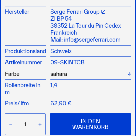
Indoor- und Outdoor-Bereich geeignet
UV-Beständigkeit
Hersteller
Serge Ferrari Group
durch die unvergleichliche Geschmeidigkeit
ZI BP 54
perfekte Ausführungen möglich
38352 La Tour du Pin Cedex
ausgezeichnete Verformungsbeständigkeit
Frankreich
recycelbar
Mail:
info@sergeferrari.com
phthalatfrei
Produktionsland
Schweiz
780g/m²
Brennverhalten M2
Artikelnummer
09-SKINTCB
klassische Ledernarbung für zeitloses Design
Wä
Farbe
Rollenbreite in
1,4
m
Preis/
lfm
62,90 €
IN DEN
−
+
WARENKORB