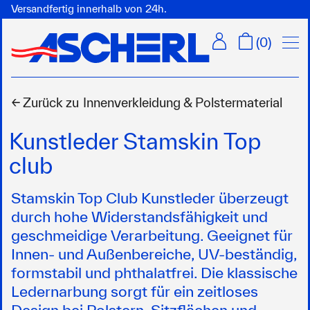
Versandfertig innerhalb von 24h.
Menü
(
0
)
← Zurück zu
Innenverkleidung & Polstermaterial
Kunstleder Stamskin Top
club
Stamskin Top Club Kunstleder überzeugt
durch hohe Widerstandsfähigkeit und
geschmeidige Verarbeitung. Geeignet für
Innen- und Außenbereiche, UV-beständig,
formstabil und phthalatfrei. Die klassische
Ledernarbung sorgt für ein zeitloses
Design bei Polstern, Sitzflächen und