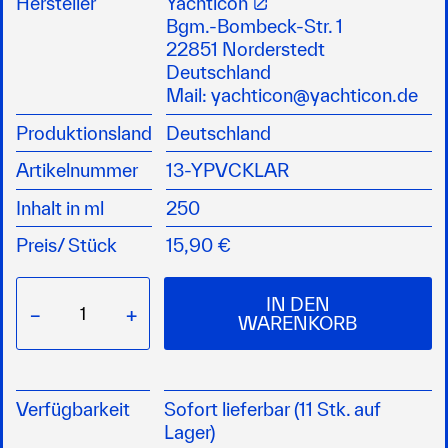
Hersteller
Yachticon
PVC, Vinyl und ähnlichem Material
Bgm.-Bombeck-Str. 1
die Scheiben werden wieder klar und
22851 Norderstedt
durchsichtig
Deutschland
für alle flexiblen Scheiben in Zelten, Vorzelten,
Mail:
yachticon@yachticon.de
Sprayhoods, Planen, Cabrioverdecken,
Produktionsland
Deutschland
Persenningen etc.
mit Langzeitschutz gegen Neuverschmutzung
Artikelnummer
13-YPVCKLAR
und Rissbildung
gibt der Scheibe neuen Glanz und lässt den
Inhalt in ml
250
Regen wieder abperlen
Preis/
Stück
15,90 €
IN DEN
−
+
WARENKORB
Verfügbarkeit
Sofort lieferbar (11 Stk. auf
Lager)