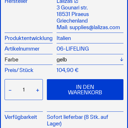
Hersteller
Lalizas
leicht zu reinigenden PVC-Tasche montiert
3 Gounari str.
Enthält 36 m schwimmende Leine, eine
18531 Piraeus
robuste, schwimmfähige PVC-Schlinge und
Griechenland
einen Sicherheitsclip
Mail:
supplies@lalizas.com
Zur Verwendung wird die Schlinge entnommen,
Produktentwicklung
Italien
die Leine an einem sicheren Punkt befestigt
und in Richtung der über Bord gegangenen
Artikelnummer
06-LIFELING
Person geworfen
Bruchlast der Leine: > 200 kg
Wä
Farbe
Bruchlast des Schwimmgurts: > 700 kg
Preis/
Stück
104,90 €
IN DEN
−
+
WARENKORB
Verfügbarkeit
Sofort lieferbar (8 Stk. auf
Lager)