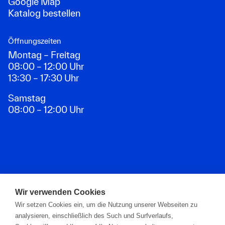
Google Map
Katalog bestellen
Öffnungszeiten
Montag – Freitag
08:00 – 12:00 Uhr
13:30 – 17:30 Uhr
Samstag
08:00 – 12:00 Uhr
Zahlungsarten
Wir verwenden Cookies
Wir setzen Cookies ein, um die Nutzung unserer Webseiten zu
analysieren, einschließlich des Such und Surfverlaufs,