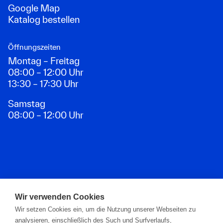
Google Map
Katalog bestellen
Öffnungszeiten
Montag – Freitag
08:00 – 12:00 Uhr
13:30 – 17:30 Uhr
Samstag
08:00 – 12:00 Uhr
Zahlungsarten
Wir verwenden Cookies
Wir setzen Cookies ein, um die Nutzung unserer Webseiten zu
analysieren, einschließlich des Such und Surfverlaufs,