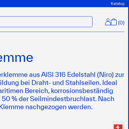
Katalog
(
0
)
M
lemme
klemme aus AISI 316 Edelstahl (Niro) zur
ldung bei Draht- und Stahlseilen. Ideal
aritimen Bereich, korrosionsbeständig
. 50 % der Seilmindestbruchlast. Nach
ie Klemme nachgezogen werden.