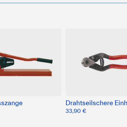
sszange
Drahtseilschere Ein
33,90 €