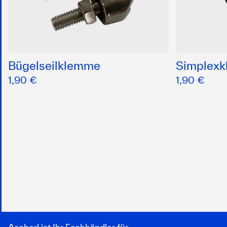
Bügelseilklemme
Simplex
1,90 €
1,90 €