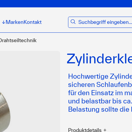
suchen
Marken
Kontakt
↓
rahtseiltechnik
Zylinderk
Hochwertige Zylinder
sicheren Schlaufenbi
für den Einsatz im m
und belastbar bis ca
Belastung sollte d
Produktdetails