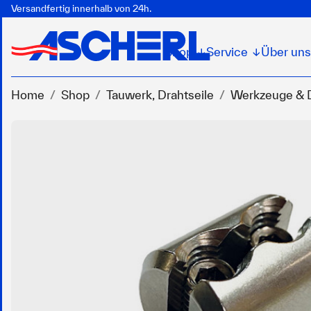
Versandfertig innerhalb von 24h.
Shop
Service
Über uns
↓
↓
Home
Shop
Tauwerk, Drahtseile
Werkzeuge & D