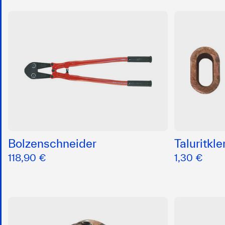
Bolzenschneider
Taluritk
118,90 €
1,30 €