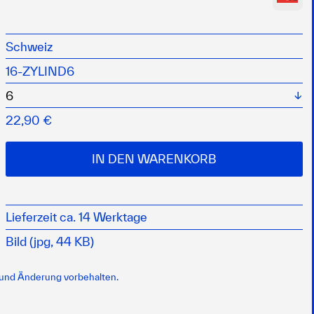
ylinderklemmen
tbruchlast
Schweiz
astung muss die Zylinderklemme nachgezogen werden
16-ZYLIND6
Wä
22,90 €
IN DEN WARENKORB
Lieferzeit ca. 14 Werktage
Bild (jpg, 44 KB)
 und Änderung vorbehalten.