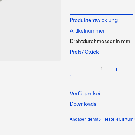
Schlaufenbildung mit Z
ca. 50 % der Seilmindes
Produktentwicklung
nach erfolgter Seilbel
Artikelnummer
Aisi 316
Niro
Drahtdurchmesser in mm
Preis/
Stück
−
+
Verfügbarkeit
Downloads
Angaben gemäß Hersteller. Irrtum