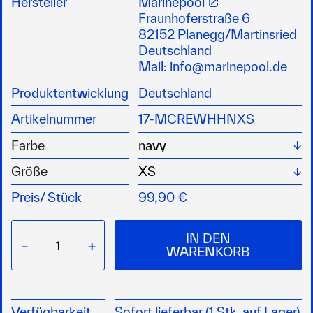
Hersteller
Marinepool
Bewegungsfreiheit
Fraunhoferstraße 6
neben den beiden seitlichen Hosentaschen hat
82152 Planegg/Martinsried
die Crew Tec Hose auch zwei Gesäßtaschen
Deutschland
und eine weitere kleine Tasche auf der rechten
Mail:
info@marinepool.de
Vorderseite
Produktentwicklung
Deutschland
wasser- und schmutzabweisend
UV-Schutz 50+
Artikelnummer
17-MCREWHHNXS
leicht und schnell trocknend
Stretch-Material
Wä
Farbe
Material: 100% Polyamid
Wä
Größe
Preis/
Stück
99,90 €
IN DEN
−
+
WARENKORB
Verfügbarkeit
Sofort lieferbar (1 Stk. auf Lager)