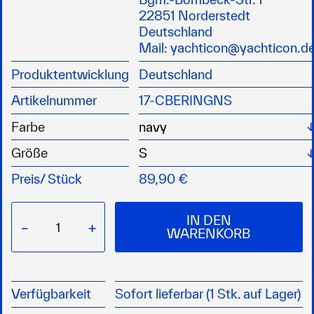
Wärmendes und relativ windabweisendes
22851 Norderstedt
Fleece (320g/qm)
Deutschland
Frontöffnung mit solidem Zahn-Reißverschluss
Mail:
yachticon@yachticon.d
und Zip-Puller
Produktentwicklung
Deutschland
Wärmende Schlupftaschen außen und zwei
Brusttaschen innen mit Reißverschlüssen
Artikelnummer
17-CBERINGNS
(ebenfalls mit Zip-Pullern) gesichert
Dezentes und dekoratives Farbspiel mit kleinen
Farbe
Farbkontrasten
Größe
Preis/
Stück
89,90 €
IN DEN
−
+
WARENKORB
Verfügbarkeit
Sofort lieferbar (1 Stk. auf Lager)