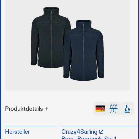
Produktdetails
Schlichte, elegante Fleece-Jacke mit leichtem
Netzfutter am Körper und glattem Taffetta-
Hersteller
Crazy4Sailing
Futter in den Armen für einfachen Einstieg
Bgm.-Bombeck-Str. 1