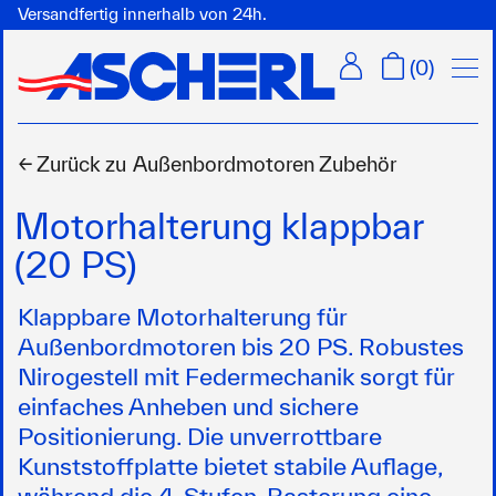
Versandfertig innerhalb von 24h.
Menü
(
0
)
← Zurück zu
Außenbordmotoren Zubehör
Motorhalterung klappbar
(20 PS)
Klappbare Motorhalterung für
Außenbordmotoren bis 20 PS. Robustes
Nirogestell mit Federmechanik sorgt für
einfaches Anheben und sichere
Positionierung. Die unverrottbare
Kunststoffplatte bietet stabile Auflage,
während die 4-Stufen-Rasterung eine