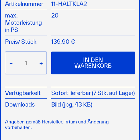
unverrottbare Kunststoffplatte
Artikelnummer
11-HALTKLA2
beim Segeln kann der Motor um 35 cm
max.
20
angehoben werden
Motorleistung
mit 4-Stufen Rasterung für Höheneinstellung
in PS
Preis/
Stück
139,90 €
IN DEN
−
+
WARENKORB
Verfügbarkeit
Sofort lieferbar (7 Stk. auf Lager)
Downloads
Bild (jpg, 43 KB)
Angaben gemäß Hersteller. Irrtum und Änderung
vorbehalten.