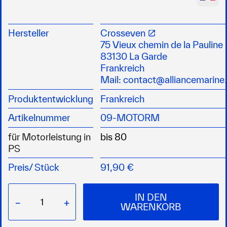
Robuste Abdeckung aus 1250 g/m² PVC zum
zuverlässigen Schutz der Basiselemente
Hersteller
Crosseven
Wärmeverschweißte Nähte für perfekte
75 Vieux chemin de la Pauline
Wasserdichtigkeit
83130 La Garde
Blaue Ausführung für klare Sichtbarkeit und
Frankreich
professionelle Optik
Mail:
contact@alliancemarine.
Geeignet für Außenbordmotoren, mit Ösen zur
Produktentwicklung
Frankreich
einfachen Befestigung mittels Expanderseil
In mehreren Größen verfügbar
Artikelnummer
09-MOTORM
Zubehör wie Gummiseil oder Leine nicht
enthalten
für Motorleistung in
Ideal für den Einsatz in anspruchsvollen,
PS
wasserexponierten Bereichen
Preis/
Stück
91,90 €
IN DEN
−
+
WARENKORB