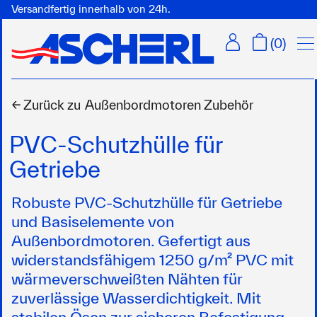
Versandfertig innerhalb von 24h.
Men
(
0
)
← Zurück zu
Außenbordmotoren Zubehör
PVC-Schutzhülle für
Getriebe
Robuste PVC-Schutzhülle für Getriebe
und Basiselemente von
Außenbordmotoren. Gefertigt aus
widerstandsfähigem 1250 g/m² PVC mit
wärmeverschweißten Nähten für
zuverlässige Wasserdichtigkeit. Mit
stabilen Ösen zur sicheren Befestigung