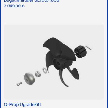
Bugstrahlruder SE100/185S
3 049,00 €
Q-Prop Ugradekitt