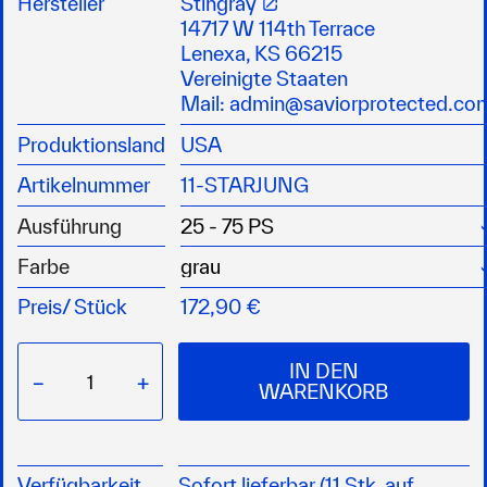
Hersteller
Stingray
und Wasserskifahrer ziehen
14717 W 114th Terrace
die nach unten gekrümmten Flügel des XRIII
Lenexa, KS 66215
umfließen die Kavitationsplatte dicht und
Vereinigte Staaten
machen sie zu einem idealen Foil für
Mail:
admin@saviorprotected.co
Pontonboote
Produktionsland
USA
bringt das Boot schneller ins Gleiten
spart Treibstoff
Artikelnummer
11-STARJUNG
stabilisiert die Lage des Bootes während der
Fahrt
Ausführung
ab 40PS ist eine Montage ohne Bohren
Farbe
möglich
Preis/
Stück
172,90 €
IN DEN
−
+
WARENKORB
Verfügbarkeit
Sofort lieferbar (11 Stk. auf