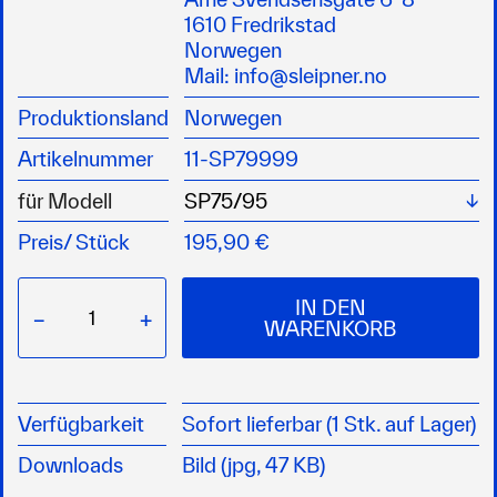
Manövrieren
1610 Fredrikstad
Passend für ältere Sleipner Bugstrahlruder
Norwegen
Systeme
Mail:
info@sleipner.no
Produktionsland
Norwegen
Artikelnummer
11-SP79999
Wä
für Modell
Preis/
Stück
195,90 €
IN DEN
−
+
WARENKORB
Verfügbarkeit
Sofort lieferbar (1 Stk. auf Lager)
Downloads
Bild (jpg, 47 KB)