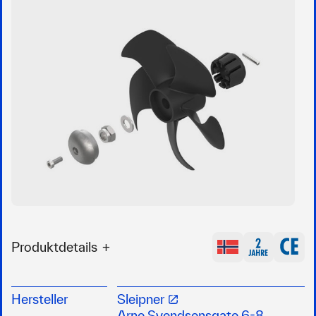
Produktdetails
Umrüstung von 4-Blatt auf modernen 5-Blatt-
Propeller
Hersteller
Sleipner
Verbesserte Schubkraft und effizienteres
Arne Svendsensgate 6-8