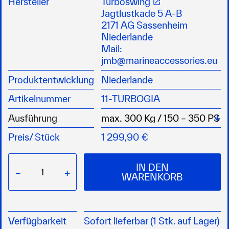
Hersteller
Turboswing
zusammen
Jagtlustkade 5 A-B
an der Drehachse mehr effektive Zugkraft
2171 AG Sassenheim
hervorragende Fahrstabilität und
Niederlande
Manövrierfähigkeit
Mail:
EZpulley™ Laufrolle für einfaches Fest- und
jmb@marineaccessories.eu
Losmachen der Schleppleine
Produktentwicklung
Niederlande
gewährt Motorschutz und lässt sich mit dem
Außenborder hochkippen
Artikelnummer
11-TURBOGIA
Universalmontage auf dem Motorbracket
mehr Schubkraft und Stabilität
Wä
Ausführung
AutoTrim, höhenverstellbar und sicher
Preis/
Stück
1 299,90 €
universelle Montage auf Motorbracket
Motorschutz und Brennstoffeinsparung
rostfreier Stahl
IN DEN
−
+
inkl. einer Schlepprolle
WARENKORB
Verfügbarkeit
Sofort lieferbar (1 Stk. auf Lager)