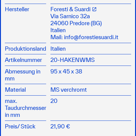
Wasserskihaken mit Sperrklappe
aus Messing verchromt
Hersteller
Foresti & Suardi
Montage durch drei Bohrungen
Via Sarnico 32a
24060 Predore (BG)
Italien
Mail:
info@forestiesuardi.it
Produktionsland
Italien
Artikelnummer
20-HAKENWMS
Abmessung in
95 x 45 x 38
mm
Material
MS verchromt
max.
20
Taudurchmesser
in mm
Preis/
Stück
21,90 €