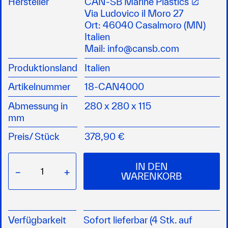
Hersteller
CAN-SB Marine Plastics
mm) und 2 Auslassarmaturen mit einem
Via Ludovico il Moro 27
Durchmesser von 19 mm
Ort: 46040 Casalmoro (MN)
Ausgestattet mit einem Niveauschalter mit
Italien
verzögerter Abschaltung, um das vollständige
Mail:
info@cansb.com
Entleeren, der in den Rohren verbleibenden
Produktionsland
Italien
Flüssigkeiten, zu ermöglichen
Artikelnummer
18-CAN4000
Abmessung in
280 x 280 x 115
mm
Preis/
Stück
378,90 €
IN DEN
−
+
WARENKORB
Verfügbarkeit
Sofort lieferbar (4 Stk. auf