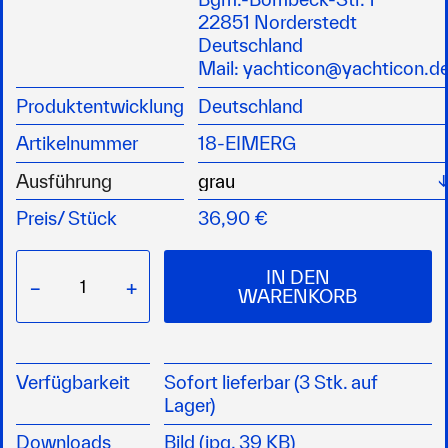
sehr stabile Konstruktion
22851 Norderstedt
praktisch und kostengünstig
Deutschland
für Boot, Caravan, Auto, Garten, Haus und viele
Mail:
yachticon@yachticon.d
andere Einsatzmöglichkeiten
Produktentwicklung
Deutschland
Größe: L:43 x B:39 x H:34 cm
Gewicht: 2,4 kg
Artikelnummer
18-EIMERG
Ausführung
Preis/
Stück
36,90 €
IN DEN
−
+
WARENKORB
Verfügbarkeit
Sofort lieferbar (3 Stk. auf
Lager)
Downloads
Bild (jpg, 39 KB)