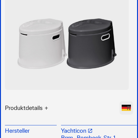
Produktdetails
Eimertoilette mit Toilettenbrille, Deckel und
herausnehmbaren Eimer mit extra Deckel (ca. 7
Hersteller
Yachticon
Liter Inhalt)
Bgm.-Bombeck-Str. 1