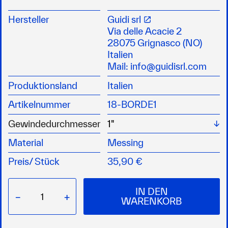
Korrosionsbeständiges Messing für langlebige
Nutzung im maritimen Umfeld
Hersteller
Guidi srl
Integriertes Einlaufsieb zum Schutz vor
Via delle Acacie 2
Schmutz und Fremdkörpern
28075 Grignasco (NO)
Passend für unterschiedliche Schlauch- und
Italien
Installationssysteme
Mail:
info@guidisrl.com
Produktionsland
Italien
Artikelnummer
18-BORDE1
W
Gewindedurchmesser
Material
Messing
Preis/
Stück
35,90 €
IN DEN
−
+
WARENKORB