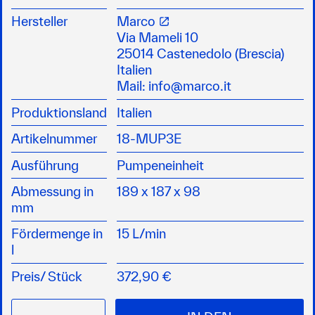
Selbstansaugende Elektropumpe
mit elektronischer Kontrollfunktion
Hersteller
Marco
Universalspannung 12/24 V
Via Mameli 10
mit Rückschlagventil
25014 Castenedolo (Brescia)
Gehäuse und Verbindungen aus vernickeltem
Italien
Messing
Mail:
info@marco.it
kann als automatische Pumpe für
Produktionsland
Italien
Süßwassersysteme auf Yachten, Motor- und
Segelbooten eingesetzt werden
Artikelnummer
18-MUP3E
Leistung: Saughöhe 1,5 m, 2 bar und
Absicherung 15 A
Ausführung
Pumpeneinheit
Anschluss 3/8“
Abmessung in
189 x 187 x 98
mm
Fördermenge in
15 L/min
l
Preis/
Stück
372,90 €