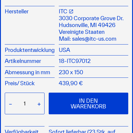
Formschöne Heckdusche für
Kalt/Warmwasser
Hersteller
ITC
hochglänzende, langlebige und robuste
3030 Corporate Grove Dr.
Edelstahlabdeckung mit einem hochwertigen
Hudsonville, MI 49426
Southco-Verschluß
Vereinigte Staaten
2,5m Edelstahlschlauch
Mail:
sales@itc-us.com
ergonomischer Brausekopf
Produktentwicklung
USA
Artikelnummer
18-ITC97012
Abmessung in mm
230 x 150
Preis/
Stück
439,90 €
IN DEN
−
+
WARENKORB
Verfügbarkeit
Sofort lieferbar (23 Stk. auf