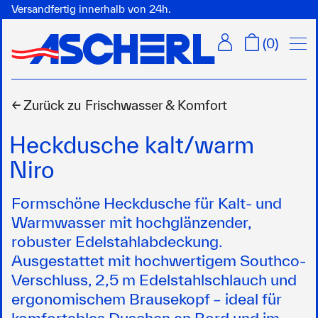
Versandfertig innerhalb von 24h.
Menü
(
0
)
← Zurück zu
Frischwasser & Komfort
Heckdusche kalt/warm
Niro
Formschöne Heckdusche für Kalt- und
Warmwasser mit hochglänzender,
robuster Edelstahlabdeckung.
Ausgestattet mit hochwertigem Southco-
Verschluss, 2,5 m Edelstahlschlauch und
ergonomischem Brausekopf – ideal für
komfortables Duschen an Bord und im