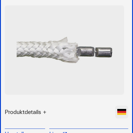
Produktdetails
Zum Beschweren von Persenningsäumen
300 g/lfm