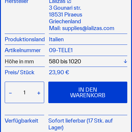
Hersteller
Lalizas
Alurohr Ø 30 bzw. 25 mm
3 Gounari str.
fixieren der eingestellten Länge durch Drehen
18531 Piraeus
der Alurohre
Griechenland
Mail:
supplies@lalizas.com
Produktionsland
Italien
Artikelnummer
09-TELE1
Wä
Höhe in mm
Preis/
Stück
23,90 €
IN DEN
−
+
WARENKORB
Verfügbarkeit
Sofort lieferbar (17 Stk. auf
Lager)