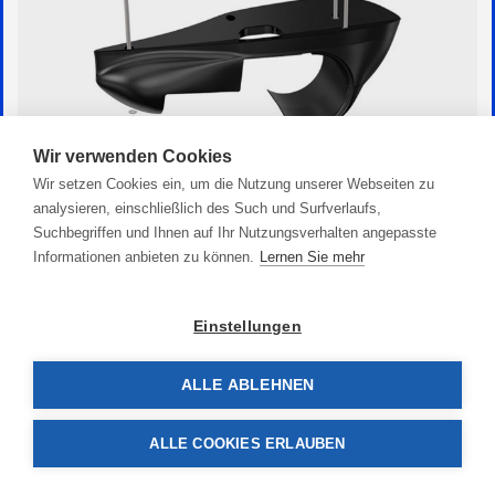
Wir verwenden Cookies
Wir setzen Cookies ein, um die Nutzung unserer Webseiten zu
Hydropod Kit SX
analysieren, einschließlich des Such und Surfverlaufs,
541,90 €
Suchbegriffen und Ihnen auf Ihr Nutzungsverhalten angepasste
Informationen anbieten zu können.
Lernen Sie mehr
Einstellungen
ALLE ABLEHNEN
ALLE COOKIES ERLAUBEN