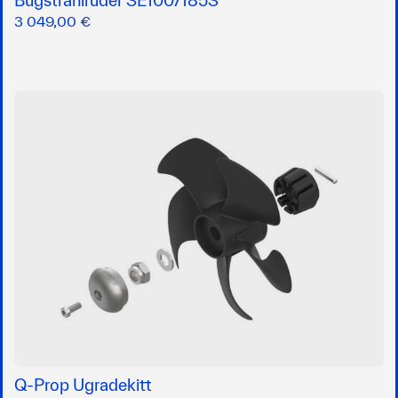
Bugstrahlruder SE100/185S
3 049,00 €
Q-Prop Ugradekitt