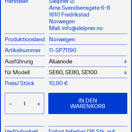
Hersteller
Sleipner
Hochwertige Materialien für langlebigen
Arne Svendsensgate 6-8
Einsatz im Wasser
1610 Fredrikstad
Ideal für Wartung, Reparatur und schnellen
Norwegen
Austausch an Bord
Mail:
info@sleipner.no
Produktionsland
Norwegen
Artikelnummer
11-SP71190
Wä
Ausführung
Wä
für Modell
Preis/
Stück
10,90 €
IN DEN
−
+
WARENKORB
Verfügbarkeit
Sofort lieferbar (36 Stk. auf