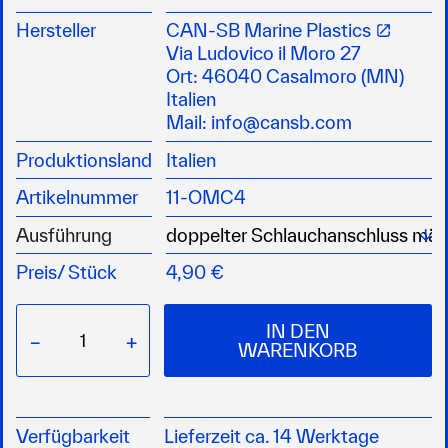
Passend für OMC (Johnson und Evinrude) und
HONDA Außenborder bis Typ BF8B
Hersteller
CAN-SB Marine Plastics
Via Ludovico il Moro 27
Ort: 46040 Casalmoro (MN)
Italien
Mail:
info@cansb.com
Produktionsland
Italien
Artikelnummer
11-OMC4
Wä
Ausführung
Preis/
Stück
4,90 €
IN DEN
−
+
WARENKORB
Verfügbarkeit
Lieferzeit ca. 14 Werktage