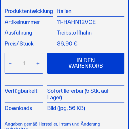
Entspricht der EG-Richtlinie 94/25 (EN 28846)
mit RINA-Zulassung DIP 61697)
Produktentwicklung
Italien
ermöglicht die Unterbrechung des
Artikelnummer
11-HAHN12VCE
Treibstoffflusses über Fernbedienung
auch manuelle Bedienung möglich.
Ausführung
Treibstoffhahn
mit Nippeln für 8/10 mm Gummischlauch und
10 mm Nippeln für Kupferleitung
Preis/
Stück
86,90 €
IN DEN
−
+
WARENKORB
Verfügbarkeit
Sofort lieferbar (5 Stk. auf
Lager)
Downloads
Bild (jpg, 56 KB)
Angaben gemäß Hersteller. Irrtum und Änderung