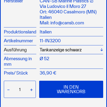
Hersteller
CAN-SB Marine Plastics
Messbereich 10-180 Ohm
Via Ludovico il Moro 27
12 V Ausführung
Ort: 46040 Casalmoro (MN)
Italien
Mail:
info@cansb.com
Produktionsland
Italien
Artikelnummer
11-IN3200
Wä
Ausführung
Abmessung in
Ø 52
mm
Preis/
Stück
36,90 €
IN DEN
−
+
WARENKORB