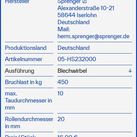
Hersteller
Sprenger
Ausführung mit Bügel, Drahtwirbel oder
Alexanderstraße 10-21
Blechwirbel
58644 Iserlohn
Deutschland
Mail:
herm.sprenger@sprenger.de
Produktionsland
Deutschland
Artikelnummer
05-HS232000
Wä
Ausführung
Bruchlast in kg
450
max.
10
Taudurchmesser in
mm
Rollendurchmesser
20
in mm