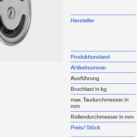
Mit Kunststoffrolle und 
Nirobolzen mit Splint
Hersteller
Edelstahlgehäuse
Produktionsland
Artikelnummer
Ausführung
Bruchlast in kg
max. Taudurchmesser in
mm
Rollendurchmesser in mm
Preis/
Stück