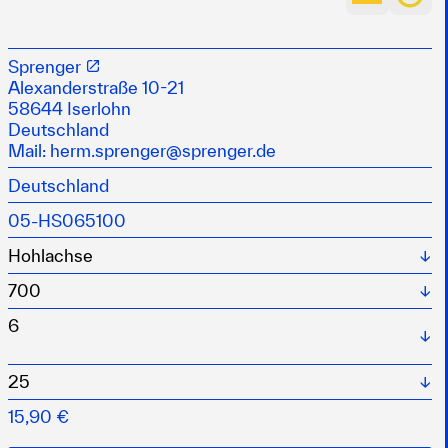
Gleitlager
Sprenger
Alexanderstraße 10-21
58644 Iserlohn
Deutschland
Mail:
herm.sprenger@sprenger.de
Deutschland
05-HS065100
Wä
Wä
Wä
Wä
15,90 €