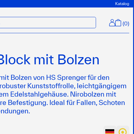
Katalog
(
0
)
M
Block mit Bolzen
mit Bolzen von HS Sprenger für den
 robuster Kunststoffrolle, leichtgängigem
lem Edelstahlgehäuse. Nirobolzen mit
ere Befestigung. Ideal für Fallen, Schoten
endungen.