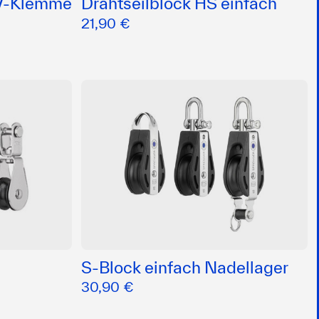
 V-Klemme
Drahtseilblock HS einfach
21,90 €
n
S-Block einfach Nadellager
30,90 €