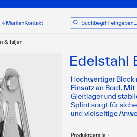
suchen
Marken
Kontakt
↓
n & Taljen
Edelstahl 
Hochwertiger Block 
Einsatz an Bord. Mit
Gleitlager und stabi
Splint sorgt für sich
und vielseitige Anw
Produktdetails