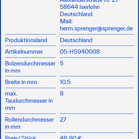
Für Fallen und Schoten geeignet
58644 Iserlohn
Einsetzbar als Mastblock oder Umlenkrolle
Deutschland
Bewährte Qualität von HS Sprenger
Mail:
herm.sprenger@sprenger.de
Produktionsland
Deutschland
Artikelnummer
05-HS940008
Bolzendurchmesser
5
in mm
Breite in mm
10.5
max.
8
Taudurchmesser in
mm
Rollendurchmesser
27
in mm
Preis/
Stück
48,90 €