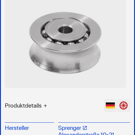
Produktdetails
Edelstahl (Niro) für hohe
Korrosionsbeständigkeit
Hersteller
Sprenger
Leichtgängige Kugellager für geringe Reibung
Alexanderstraße 10-21