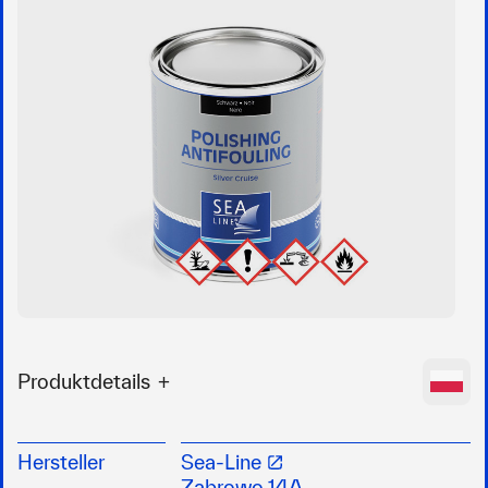
Produktdetails
Selbstpolierendes Antifouling für Salz – und
Süßwasser
Hersteller
Sea-Line
speziell geeignet für Segelboote und Cruiser
Ząbrowo 14A