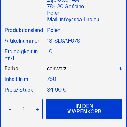
aus GFK, Holz und Stahl
78-120 Gościno
nicht empfohlen für den Einsatz auf Aluminium
Polen
oder anderen Leichtmetallen
Mail:
info@sea-line.eu
GEFAHR: H410, H318, H226, H362, H315,
Produktionsland
Polen
H317
Artikelnummer
13-SLSAF07S
Ergiebigkeit in
10
m²/l
Wä
Farbe
Inhalt in ml
750
Preis/
Stück
34,90 €
IN DEN
−
+
WARENKORB