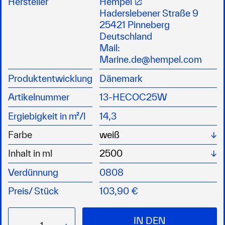
Hersteller
Hempel
sodass saisonbedingter Bewuchs problemlos
Haderslebener Straße 9
entfernt werden kann
25421 Pinneberg
dank der fortschrittlichen Bindemittel-
Deutschland
Technologie wird der Selbsterneuerungseffekt
Mail:
über die Saison gesteuert, ohne dass sich Lack
Marine.de@hempel.com
ansammelt
Produktentwicklung
Dänemark
ACHTUNG: H226, H335, H336, H412
Artikelnummer
13-HECOC25W
Ergiebigkeit in m²/l
14,3
Wä
Farbe
Wä
Inhalt in ml
Verdünnung
0808
Preis/
Stück
103,90 €
IN DEN